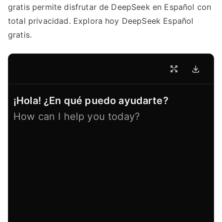
gratis permite disfrutar de DeepSeek en Español con
total privacidad. Explora hoy DeepSeek Español
gratis.
¡Hola! ¿En qué puedo ayudarte?
How can I help you today?