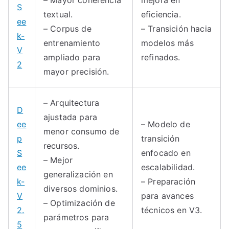
– Mayor coherencia
mejora en
S
textual.
eficiencia.
ee
– Corpus de
– Transición hacia
k-
entrenamiento
modelos más
V
ampliado para
refinados.
2
mayor precisión.
– Arquitectura
D
ajustada para
ee
– Modelo de
menor consumo de
p
transición
recursos.
S
enfocado en
– Mejor
ee
escalabilidad.
generalización en
k-
– Preparación
diversos dominios.
V
para avances
– Optimización de
2.
técnicos en V3.
parámetros para
5