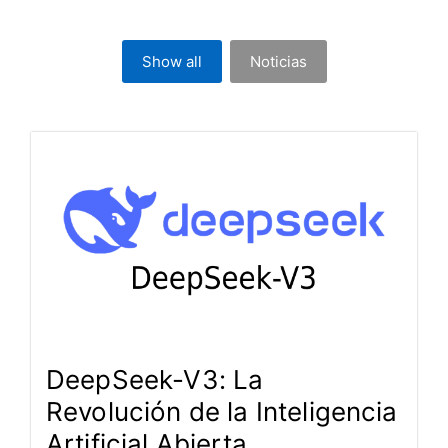
Show all
Noticias
DeepSeek-V3: La
Revolución de la Inteligencia
Artificial Abierta