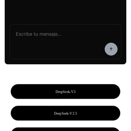
DeepSeek-V3
DeepSeek-V2.5