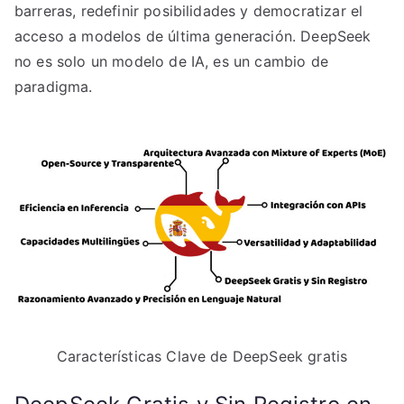
barreras, redefinir posibilidades y democratizar el
acceso a modelos de última generación. DeepSeek
no es solo un modelo de IA, es un cambio de
paradigma.
Características Clave de DeepSeek gratis