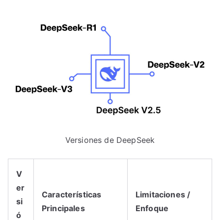
Versiones de DeepSeek
V
er
Características
Limitaciones /
si
Principales
Enfoque
ó