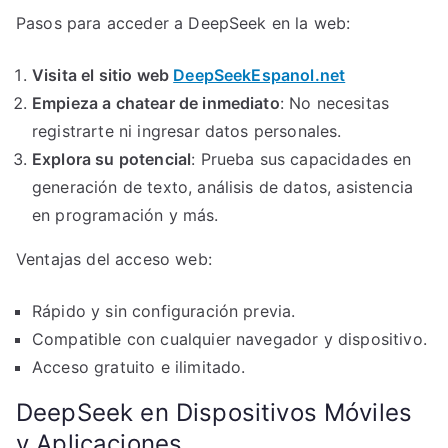
Pasos para acceder a DeepSeek en la web:
Visita el sitio web
DeepSeekEspanol.net
Empieza a chatear de inmediato
: No necesitas
registrarte ni ingresar datos personales.
Explora su potencial
: Prueba sus capacidades en
generación de texto, análisis de datos, asistencia
en programación y más.
Ventajas del acceso web:
Rápido y sin configuración previa.
Compatible con cualquier navegador y dispositivo.
Acceso gratuito e ilimitado.
DeepSeek en Dispositivos Móviles
y Aplicaciones