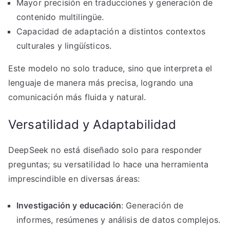
Mayor precisión en traducciones y generación de
contenido multilingüe.
Capacidad de adaptación a distintos contextos
culturales y lingüísticos.
Este modelo no solo traduce, sino que interpreta el
lenguaje de manera más precisa, logrando una
comunicación más fluida y natural.
Versatilidad y Adaptabilidad
DeepSeek no está diseñado solo para responder
preguntas; su versatilidad lo hace una herramienta
imprescindible en diversas áreas:
Investigación y educación
: Generación de
informes, resúmenes y análisis de datos complejos.