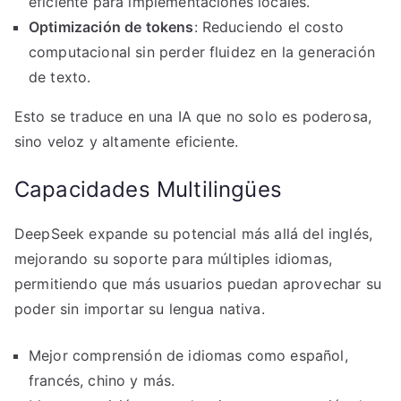
eficiente para implementaciones locales.
Optimización de tokens
: Reduciendo el costo
computacional sin perder fluidez en la generación
de texto.
Esto se traduce en una IA que no solo es poderosa,
sino veloz y altamente eficiente.
Capacidades Multilingües
DeepSeek expande su potencial más allá del inglés,
mejorando su soporte para múltiples idiomas,
permitiendo que más usuarios puedan aprovechar su
poder sin importar su lengua nativa.
Mejor comprensión de idiomas como español,
francés, chino y más.