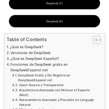
DeepSeek-V2
DeepSeek-R1
Table of Contents
¿Qué es DeepSeek?
Versiones de DeepSeek
¿Qué es DeepSeek Español?
Funciones de DeepSeek gratis en
DeepSeekEspanol.net
DeepSeek Gratis y Sin Registro en
DeepSeekEspanol.net
Open-Source y Transparente
Arquitectura Avanzada con Mixture of Experts
(MoE)
Razonamiento Avanzado y Precisión en Lenguaje
Natural