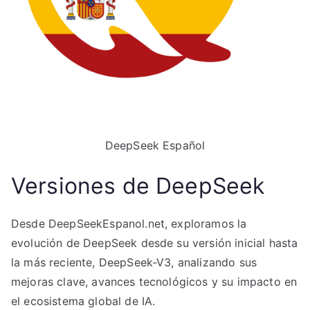
DeepSeek Español
Versiones de DeepSeek
Desde DeepSeekEspanol.net, exploramos la
evolución de DeepSeek desde su versión inicial hasta
la más reciente, DeepSeek-V3, analizando sus
mejoras clave, avances tecnológicos y su impacto en
el ecosistema global de IA.