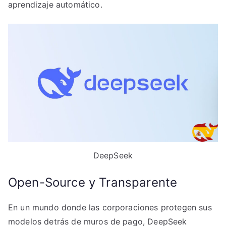
aprendizaje automático.
DeepSeek
Open-Source y Transparente
En un mundo donde las corporaciones protegen sus
modelos detrás de muros de pago, DeepSeek