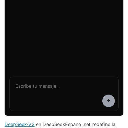
DeepSeek-V3
en DeepSeekEspanol.net redefine la