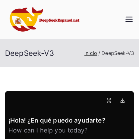
Saltar
al
contenido
DeepSe
ekEspa
DeepSeek-V3
Inicio
DeepSeek-V3
nol.net
¡Hola! ¿En qué puedo ayudarte?
How can I help you today?