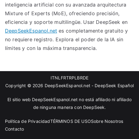
inteligencia artificial con su avanzada arquitectura
Mixture of Experts (MoE), ofreciendo precisión,
eficiencia y soporte multilingüe. Usar DeepSeek en
DeepSeekEspanol.net
es completamente gratuito y
no requiere registro. Explora el poder de la IA sin
límites y con la máxima transparencia.
IT
NL
FR
TR
PL
BR
DE
Copyright © 2026
DeepSeekEspanol.net
- DeepSeek Español
El sitio web DeepSeekEspanol.net no está afiliado ni afiliado
de ninguna manera con DeepSeek.
Política de Privacidad
TÉRMINOS DE USO
Sobre Nosotros
Contacto